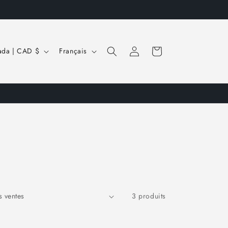
L
Connexion
Panier
Canada | CAD $
Français
a
n
g
u
e
3 produits