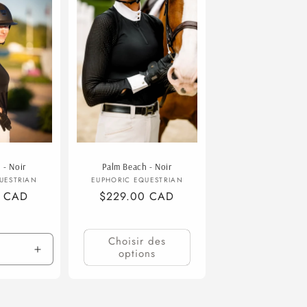
 - Noir
Palm Beach - Noir
ournisseur :
Fournisseur :
UESTRIAN
EUPHORIC EQUESTRIAN
0 CAD
Prix
$229.00 CAD
habituel
Choisir des
options
Augmenter
la
quantité
de