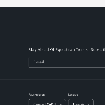
Grand/Très
Grand/Très
Très
Grand
Grand
petit
Stay Ahead Of Equestrian Trends - Subscri
E-mail
Pays/région
Langue
Canada | CAD $
Français