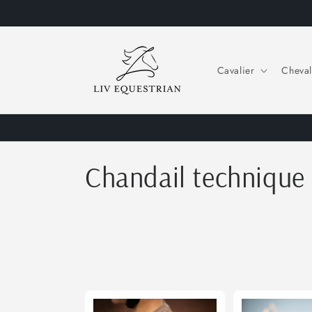
et
passer
au
contenu
Cavalier
Cheval
C
Chandail technique
o
l
l