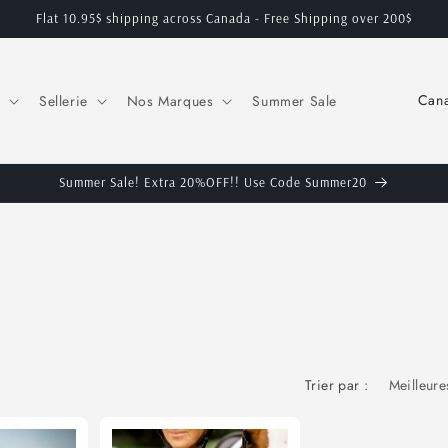
Flat 10.95$ shipping across Canada - Free Shipping over 200$
P
Sellerie
Nos Marques
Summer Sale
a
y
s
Summer Sale! Extra 20%OFF!! Use Code Summer20
/
r
é
g
i
o
Trier par :
n