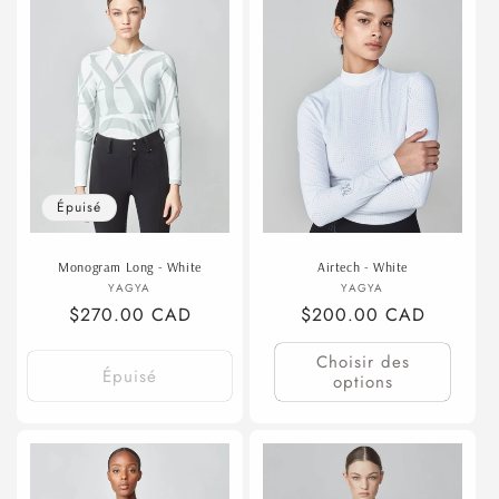
Black
Black
Épuisé
Monogram Long - White
Airtech - White
Fournisseur :
Fournisseur :
YAGYA
YAGYA
Prix
$270.00 CAD
Prix
$200.00 CAD
habituel
habituel
Choisir des
Épuisé
options