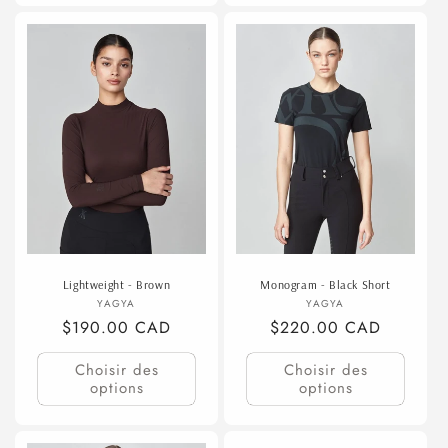
Lightweight - Brown
Monogram - Black Short
Fournisseur :
Fournisseur :
YAGYA
YAGYA
Prix
$190.00 CAD
Prix
$220.00 CAD
habituel
habituel
Choisir des
Choisir des
options
options