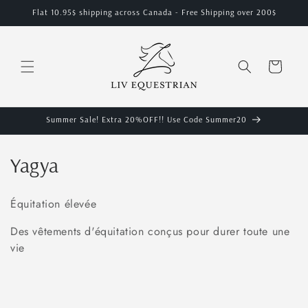
et
Flat 10.95$ shipping across Canada - Free Shipping over 200$
passer
au
contenu
Panier
Summer Sale! Extra 20%OFF!! Use Code Summer20
C
Yagya
o
Équitation élevée
l
Des vêtements d'équitation conçus pour durer toute une
l
vie
e
c