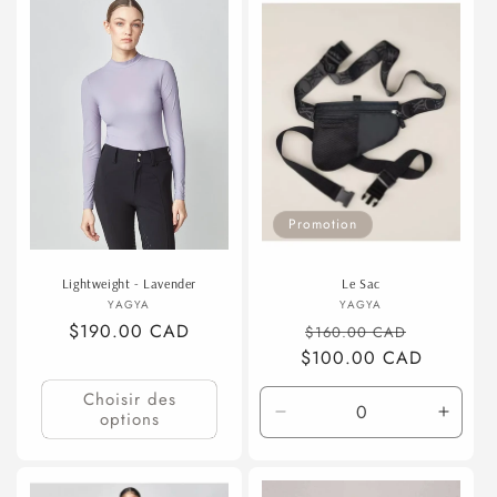
Promotion
Lightweight - Lavender
Le Sac
Fournisseur :
Fournisseur :
YAGYA
YAGYA
Prix
$190.00 CAD
Prix
Prix
$160.00 CAD
habituel
$100.00 CAD
habituel
promotio
Choisir des
options
Réduire
Augme
la
la
quantité
quanti
de
de