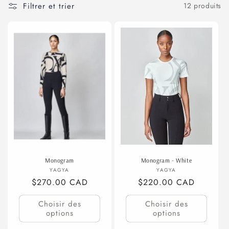
Filtrer et trier
12 produits
t
i
o
n
:
Monogram
Monogram - White
Fournisseur :
Fournisseur :
YAGYA
YAGYA
Prix
$270.00 CAD
Prix
$220.00 CAD
habituel
habituel
Choisir des
Choisir des
options
options