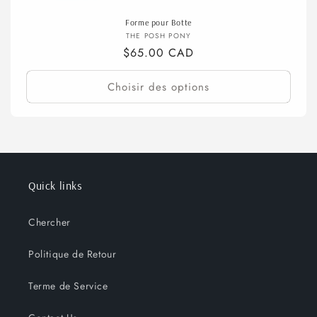
Forme pour Botte
Fournisseur :
THE POSH PONY
Prix
$65.00 CAD
habituel
Choisir des options
Quick links
Chercher
Politique de Retour
Terme de Service