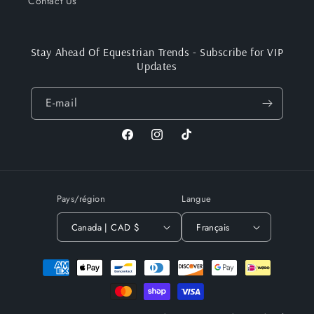
Contact Us
Stay Ahead Of Equestrian Trends - Subscribe for VIP
Updates
E-mail
Facebook
Instagram
TikTok
Pays/région
Langue
Canada | CAD $
Français
Moyens
de
paiement