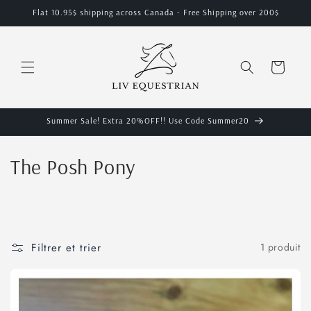
et
Flat 10.95$ shipping across Canada - Free Shipping over 200$
passer
au
contenu
Panier
Summer Sale! Extra 20%OFF!! Use Code Summer20
C
The Posh Pony
o
l
l
Filtrer et trier
1 produit
e
c