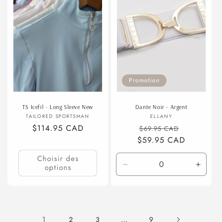
Promotion
TS Icefil - Long Sleeve New
Dante Noir - Argent
Fournisseur :
Fournisseur :
TAILORED SPORTSMAN
ELLANY
Prix
$114.95 CAD
Prix
Prix
$69.95 CAD
habituel
$59.95 CAD
habituel
promotion
Choisir des
options
Réduire
Augme
la
la
quantité
quanti
de
de
Default
Defaul
1
…
2
3
9
Title
Title