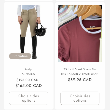
Promotion
Sculpt
TS Icefil Short Sleeve Tee
Fournisseur :
Fournisseur :
ARMATEQ
THE TAILORED SPORTSMAN
Prix
Prix
Prix
$89.95 CAD
$195.00 CAD
$165.00 CAD
habituel
promotionnel
habituel
Choisir des
Choisir des
options
options