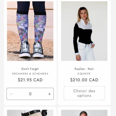
de
de
Grand/Très
Grand
Grand
Grand
Don't Forget
Pauline - Noir
Fournisseur :
Fournisseur :
DREAMERS & SCHEMERS
EQUISITE
Prix
$21.95 CAD
Prix
$210.00 CAD
habituel
habituel
Choisir des
options
Réduire
Augmenter
la
la
quantité
quantité
de
de