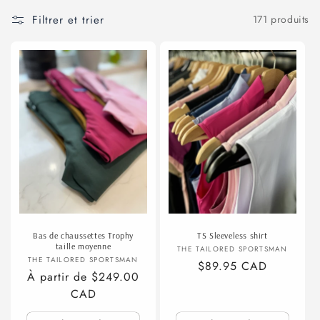
t
Filtrer et trier
171 produits
i
o
n
:
Bas de chaussettes Trophy
TS Sleeveless shirt
taille moyenne
Fournisseur :
THE TAILORED SPORTSMAN
Fournisseur :
THE TAILORED SPORTSMAN
Prix
$89.95 CAD
Prix
À partir de $249.00
habituel
habituel
CAD