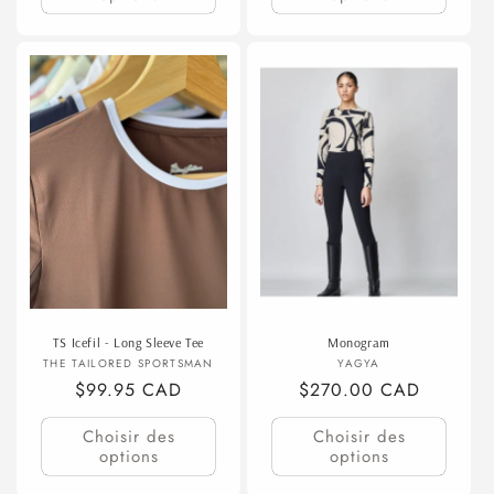
TS Icefil - Long Sleeve Tee
Monogram
Fournisseur :
Fournisseur :
THE TAILORED SPORTSMAN
YAGYA
Prix
$99.95 CAD
Prix
$270.00 CAD
habituel
habituel
Choisir des
Choisir des
options
options