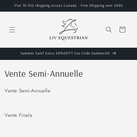
et
Flat 10.95$ shipping across Canada - Free Shipping over 200$
passer
au
contenu
Panier
Summer Sale! Extra 20%OFF!! Use Code Summer20
C
Vente Semi-Annuelle
o
Vente Semi-Annuelle
l
l
Vente Finale
e
c