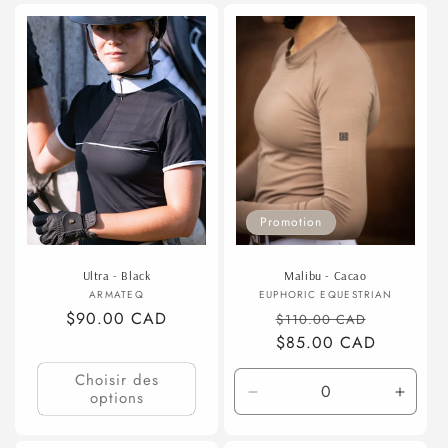
Promotion
Ultra - Black
Malibu - Cacao
Fournisseur :
Fournisseur :
ARMATEQ
EUPHORIC EQUESTRIAN
Prix
$90.00 CAD
Prix
Prix
$110.00 CAD
habituel
habituel
$85.00 CAD
promotio
Choisir des
options
Réduire
Augme
la
la
quantité
quanti