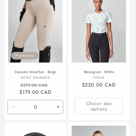
Default
Default
Title
Title
Promotion
Dynamic Breeches - Beige
Monogram - White
Fournisseur :
Fournisseur :
AZTEC DIAMOND
YAGYA
Prix
Prix
Prix
$220.00 CAD
$279.00 CAD
$179.00 CAD
habituel
promotionnel
habituel
Choisir des
options
Réduire
Augmenter
la
la
quantité
quantité
de
de
XL
XL