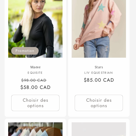
Promotion
Maeve
Stars
Fournisseur :
Fournisseur :
EQUISITE
LIV EQUESTRIAN
Prix
Prix
Prix
$85.00 CAD
$98.00 CAD
$58.00 CAD
habituel
promotionnel
habituel
Choisir des
Choisir des
options
options