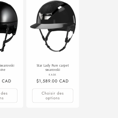
Swarovski
Star Lady Pure carpet
hine
swarovski
ournisseur :
Fournisseur :
K
KASK
0 CAD
Prix
$1,589.00 CAD
habituel
 des
Choisir des
ns
options