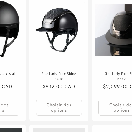
Black Matt
Star Lady Pure Shine
Star Lady Pure 
ournisseur :
Fournisseur :
Fourn
K
KASK
KASK
0 CAD
Prix
$932.00 CAD
Prix
$2,099.00 
habituel
habituel
 des
Choisir des
Choisir de
ns
options
options