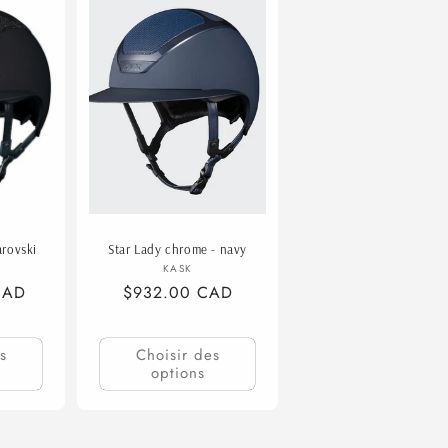
arovski
Star Lady chrome - navy
isseur :
Fournisseur :
KASK
CAD
Prix
$932.00 CAD
habituel
s
Choisir des
options