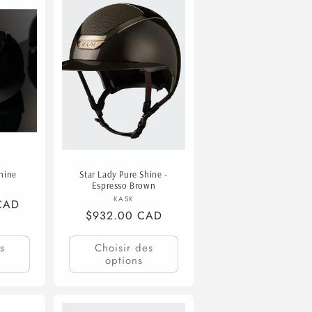
Shine
Star Lady Pure Shine -
Espresso Brown
isseur :
Fournisseur :
KASK
CAD
Prix
$932.00 CAD
habituel
s
Choisir des
options