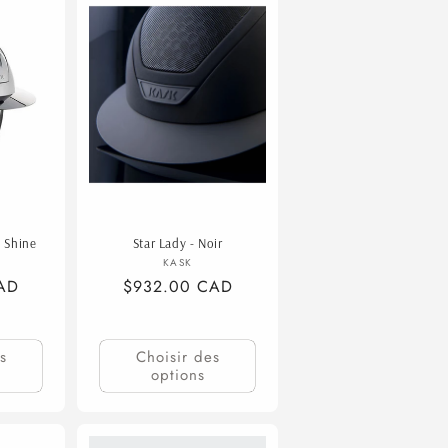
k Shine
Star Lady - Noir
isseur :
Fournisseur :
KASK
AD
Prix
$932.00 CAD
habituel
s
Choisir des
options