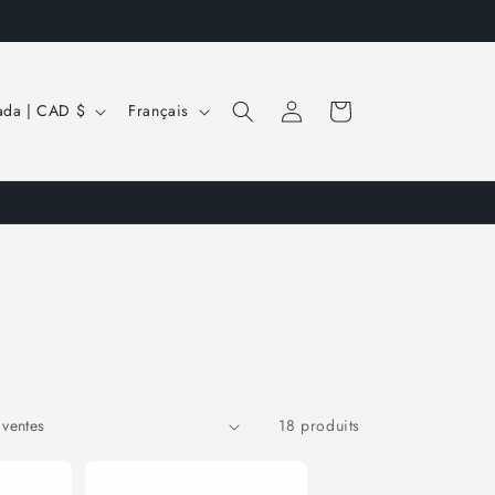
L
Connexion
Panier
Canada | CAD $
Français
a
n
g
u
e
18 produits