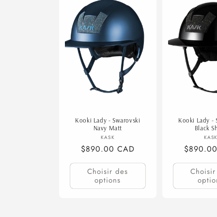
Kooki Lady - Swarovski
Kooki Lady - 
Navy Matt
Black S
Fournisseur :
F
KASK
KAS
Prix
$890.00 CAD
Prix
$890.0
habituel
habituel
Choisir des
Choisir
options
optio