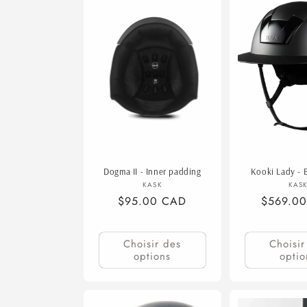
Dogma II - Inner padding
Kooki Lady - 
Fournisseur :
F
KASK
KAS
Prix
$95.00 CAD
Prix
$569.0
habituel
habituel
Choisir des
Choisir
options
optio