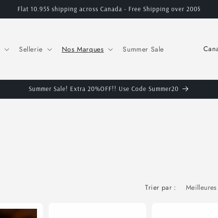
Flat 10.95$ shipping across Canada - Free Shipping over 200$
P
Sellerie
Nos Marques
Summer Sale
a
y
s
Summer Sale! Extra 20%OFF!! Use Code Summer20
/
r
é
g
i
o
Trier par :
n