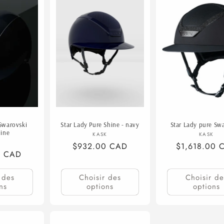
Swarovski
Star Lady Pure Shine - navy
Star Lady pure Sw
ine
Fournisseur :
Fourn
KASK
KASK
ournisseur :
K
Prix
$932.00 CAD
Prix
$1,618.00 
0 CAD
habituel
habituel
 des
Choisir des
Choisir de
ns
options
options