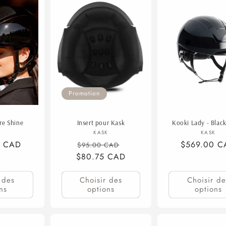
Promotion
re Shine
Insert pour Kask
Kooki Lady - Blac
ournisseur :
Fournisseur :
Fourn
K
KASK
KASK
0 CAD
Prix
Prix
Prix
$569.00 C
$95.00 CAD
$80.75 CAD
habituel
promotionnel
habituel
 des
Choisir des
Choisir de
ns
options
options