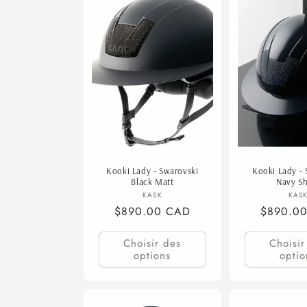
Kooki Lady - Swarovski
Kooki Lady - 
Black Matt
Navy Sh
Fournisseur :
F
KASK
KAS
Prix
$890.00 CAD
Prix
$890.0
habituel
habituel
Choisir des
Choisir
options
optio