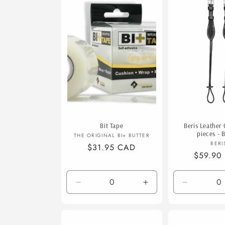
Default
Title
Bit Tape
Beris Leather
pieces - 
Fournisseur :
THE ORIGINAL BI+ BUTTER
F
BERI
Prix
$31.95 CAD
Prix
$59.90
habituel
habituel
Réduire
Augmenter
Réduire
la
la
la
quantité
quantité
quantité
de
de
de