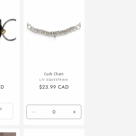
Curb Chain
isseur :
Fournisseur :
LIV EQUESTRIAN
AD
Prix
$23.99 CAD
habituel
s
Réduire
Augmenter
la
la
quantité
quantité
de
de