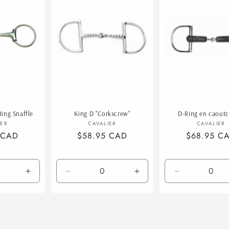
Title
ing Snaffle
King D "Corkscrew"
D-Ring en caout
ournisseur :
Fournisseur :
Fourn
IER
CAVALIER
CAVALIER
 CAD
Prix
$58.95 CAD
Prix
$68.95 C
habituel
habituel
Augmenter
Réduire
Augmenter
Réduire
la
la
la
la
quantité
quantité
quantité
quantité
de
de
de
de
5
5
5
5