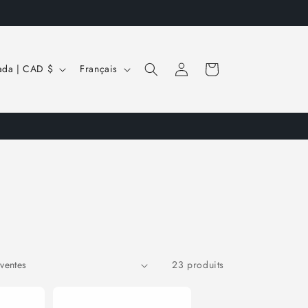
L
Connexion
Panier
Canada | CAD $
Français
a
n
g
u
e
23 produits