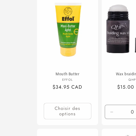
e
c
t
i
o
Mouth Butter
Wax braidin
n
Fournisseur :
F
EFFOL
QHP
Prix
$34.95 CAD
Prix
$15.00
habituel
habituel
:
Choisir des
options
Réduire
la
quantité
de