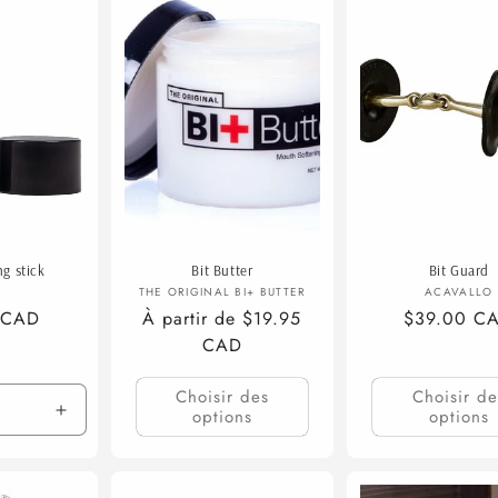
g stick
Bit Butter
Bit Guard
ournisseur :
Fournisseur :
Fourn
THE ORIGINAL BI+ BUTTER
ACAVALLO
 CAD
Prix
À partir de $19.95
Prix
$39.00 C
habituel
CAD
habituel
Choisir des
Choisir de
options
options
Augmenter
la
quantité
de