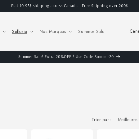
Flat 10.95$ shipping across Canada - Free Shipping over 200$
P
Sellerie
Nos Marques
Summer Sale
a
y
s
Summer Sale! Extra 20%OFF!! Use Code Summer20
/
r
é
g
i
o
Trier par :
n