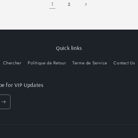
1/4
1/4
1/2
1
2
Quick links
Chercher
Politique de Retour
Terme de Service
Contact Us
be for VIP Updates