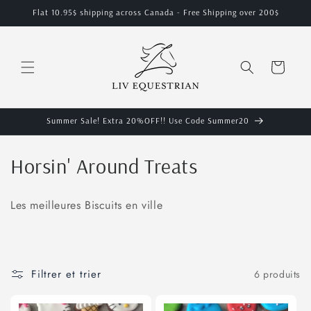
et
Flat 10.95$ shipping across Canada - Free Shipping over 200$
passer
au
contenu
Panier
Summer Sale! Extra 20%OFF!! Use Code Summer20
C
Horsin' Around Treats
o
Les meilleures Biscuits en ville
l
l
e
Filtrer et trier
6 produits
c