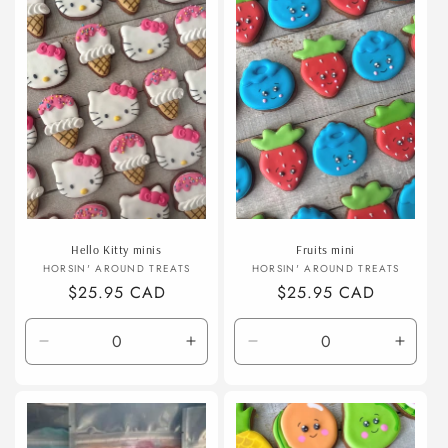
t
i
o
n
:
Hello Kitty minis
Fruits mini
Fournisseur :
Fournisseur :
HORSIN' AROUND TREATS
HORSIN' AROUND TREATS
Prix
$25.95 CAD
Prix
$25.95 CAD
habituel
habituel
Réduire
Augmenter
Réduire
Augme
la
la
la
la
quantité
quantité
quantité
quanti
de
de
de
de
Default
Default
Default
Defaul