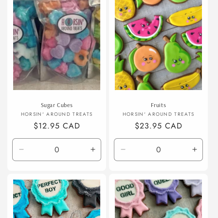
Title
Title
Title
Title
Sugar Cubes
Fruits
Fournisseur :
Fournisseur :
HORSIN' AROUND TREATS
HORSIN' AROUND TREATS
Prix
$12.95 CAD
Prix
$23.95 CAD
habituel
habituel
Réduire
Augmenter
Réduire
Augme
la
la
la
la
quantité
quantité
quantité
quanti
de
de
de
de
Default
Default
Default
Defaul
Title
Title
Title
Title