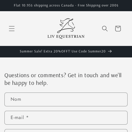
et
Flat 10.95$ shipping across Canada - Free Shipping over 200$
passer
au
contenu
Panier
Summer Sale! Extra 20%OFF!! Use Code Summer20
Questions or comments? Get in touch and we'll
be happy to help.
Nom
E-mail
*