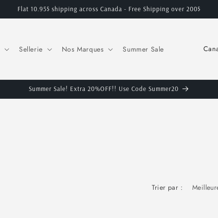
Flat 10.95$ shipping across Canada - Free Shipping over 200$
P
Sellerie
Nos Marques
Summer Sale
a
y
s
Summer Sale! Extra 20%OFF!! Use Code Summer20
/
r
é
g
i
o
Trier par :
n